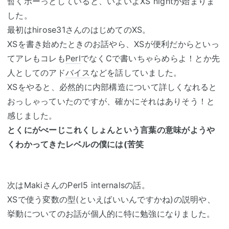
暫くボーっとしていると、いよいよXS nightが始まりま
した。
最初はhirose31さんのはじめてのXS。
XSを書き始めたときのお話やら、XSが便利だからといっ
てアレもコレも
Perl
でなくCで書いちゃらめらよ！とか先
人としてのアド
バイス
などを話していました。
XSをやると、必然的に内部構造について詳しくなれると
おっしゃっていたのですが、確かにそれはありそう！と
感じました。
とくにがべーじこれくしょんという言葉の意味がようや
くわかってきたレベルの僕には(苦笑
次はMakiさんのPerl5 internalsの話。
XSで使う変数の型(といえばいいんですかね)の説明や、
挙動についてのお話が個人的に特に勉強になりました。