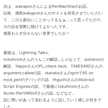
次は、wakaponさんによるPerlMachineのお話。
以前、偶然wakaponさんのサイトを拝見させていただい
て、この人面白いことやってるなぁ…って思ってたので、
その話を実際に聴けてよかったです。
相変わらず分からない世界でしたが！
最後は、Lightning Talks。
tokuhiromさんのうんこの解説…じゃなくて、autoboxの
解説、YappoさんのPL_check hack、TAKESAKOさんの
argument.calleeの話、stanakaさんのgcbでXS on
mod_perl
の
デバッグ
の話、HiguchiさんのAbstract
Script Enginesの話、で最後にtokuhiromさんの
Acme
::PerlVMGolfさんの話…などなど。
話に勢いがあって流れるように話していく感じが好きで
した。