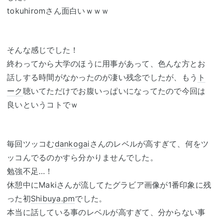
tokuhiromさん面白いｗｗｗ
そんな感じでした！
終わってから大学のほうに用事があって、色んな方とお
話しする時間がなかったのが凄い残念でしたが、もう
ト
ーク
聴いてただけでお腹いっぱいになってたので今回は
良いというコトでｗ
毎回ツッコむ
dankogai
さんのレベルが高すぎて、何をツ
ッコんでるのかすら分かりませんでした。
勉強不足…！
休憩中にMakiさんが流してたグラビア画像が1番印象に残
った初
Shibuya.pm
でした。
本当に話している事のレベルが高すぎて、分からない事