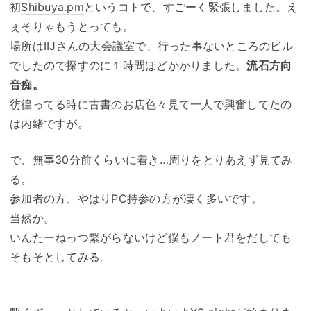
初
Shibuya.pm
というコトで、すごーく緊張しました。え
ぇそりゃもうとっても。
場所は
IIJ
さんの大会議室で、行った事ないところのビル
でしたので探すのに１時間ほどかかりました。
流石方向
音痴。
彷徨ってる時に古書のお店色々見て一人で興奮してたの
は内緒ですが。
で、無事30分前くらいに着き…周りをとりあえず見てみ
る。
参加者の方、やはりPC持参の方が凄く多いです。
当然か。
いんたーねっつ繋がらないけど僕もノート君をだしても
そもそとしてみる。